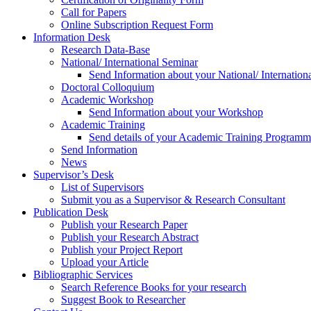
Call for Papers
Online Subscription Request Form
Information Desk
Research Data-Base
National/ International Seminar
Send Information about your National/ Internation
Doctoral Colloquium
Academic Workshop
Send Information about your Workshop
Academic Training
Send details of your Academic Training Program
Send Information
News
Supervisor’s Desk
List of Supervisors
Submit you as a Supervisor & Research Consultant
Publication Desk
Publish your Research Paper
Publish your Research Abstract
Publish your Project Report
Upload your Article
Bibliographic Services
Search Reference Books for your research
Suggest Book to Researcher