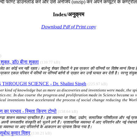
हिन्दी फॉण्ट डाउनलोड करें और उसे अनजिप (unzip) कर अपने कंप्यूटर के कण्ट्रोल प
Index/अनुक्रम
Download Pdf of Print copy
)
 शुक्ल, डॉ0 बीना शुक्ला
(139.77 kB)
जेठ का कोई भय नही रहता। बालेन्दु शेखर तिवारी ने इस प्रकार की पत्नियों पर विशेष व्यग्यं किया
ल परिवार में पतियों पर पत्नियॉ बर्तनों से प्रहार कर उन्हें घायल कर देती है। परन्तु संयुक्त पर
ROUGH SCIENCE - Dr. Shalini Singh
(225.97 kB)
er kind of knowledge but as more as discoveries and inventions were made, the spiri
tics etc. In due course the progress and proliferation made in Science became so v
ogical inventions have accelerated the process of social change reducing the Wor
रण का प्रभाव - स्मिता किरण टोप्पो
(158.64 kB)
ण्डा शासन व्यवस्था प्रचलित है। इस व्यवस्था पर शिक्षा
,
उद्योग
,
सामाजिक गतिशीलता और नई प्रशासन
अपनी जनजातीय संस्कृति को भूलने लगे हैं। प्रशासनिक व्यवस्था में आए परिवर्त्तन और नई पंचायत
मुण्डा व्यवस्था पर आए परिवर्त्तनों के आकलन का प्रयास किया गया है।
. सुबोध कुमार मिश्र
(130.21 kB)