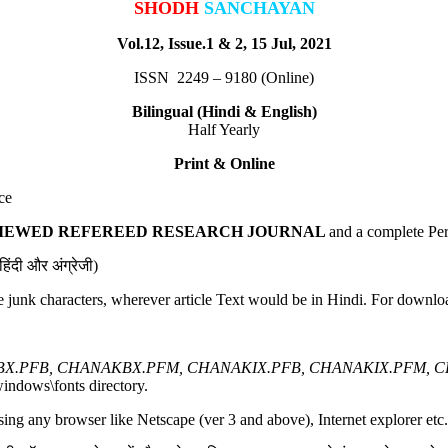
SHODH
SANCHAYAN
Vol.12, Issue.1 & 2, 15 Jul, 2021
ISSN 2249 – 9180 (Online)
Bilingual (Hindi & English)
Half Yearly
Print & Online
ce
VIEWED
REFEREED RESEARCH JOURNAL
and a complete Per
िंदी और अंग्रेजी)
e junk characters, wherever article Text would be in Hindi. For downlo
X.PFB, CHANAKBX.PFM, CHANAKIX.PFB, CHANAKIX.PFM, 
windows\fonts directory.
sing any browser like Netscape (ver 3 and above), Internet explorer etc.