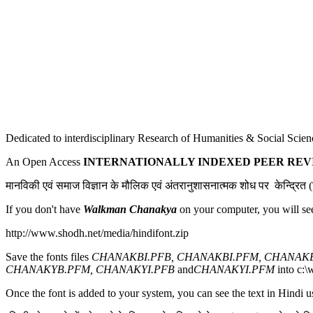
Dedicated to interdisciplinary Research of Humanities & Social Scien
An Open Access
INTERNATIONALLY INDEXED
PEER RE
मानविकी एवं समाज विज्ञान के मौलिक एवं अंतरानुशासनात्मक शोध पर केन्द्रित (ह
If you don't have
Walkman Chanakya
on your computer, you will se
http://www.shodh.net/media/hindifont.zip
Save the fonts files
CHANAKBI.PFB, CHANAKBI.PFM, CHANAKB
CHANAKYB.PFM, CHANAKYI.PFB
and
CHANAKYI.PFM
into c:\
Once the font is added to your system, you can see the text in Hindi u