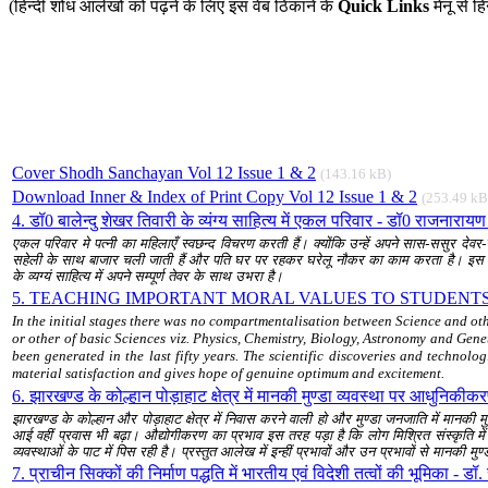
(हिन्दी शोध आलेखों को पढ़ने के लिए इस वेब ठिकाने के
Quick Links
मेनू से 
Cover Shodh Sanchayan Vol 12 Issue 1 & 2
(143.16 kB)
Download Inner & Index of Print Copy Vol 12 Issue 1 & 2
(253.49 kB
4. डॉ0 बालेन्दु शेखर तिवारी के व्यंग्य साहित्य में एकल परिवार - डॉ0 राजनारायण
एकल परिवार मे पत्नी का महिलाएँ स्वछन्द विचरण करती हैं। क्योंकि उन्हें अपने सास-ससुर देवर-
सहेली के साथ बाजार चली जाती हैं और पति घर पर रहकर घरेलू नौकर का काम करता है। इस प्रकार एक
के व्यग्यं साहित्य में अपने सम्पूर्ण तेवर के साथ उभरा है।
5. TEACHING IMPORTANT MORAL VALUES TO STUDENTS TH
In the initial stages there was no compartmentalisation between Science and oth
or other of basic Sciences viz. Physics, Chemistry, Biology, Astronomy and Gene
been generated in the last fifty years. The scientific discoveries and technol
material satisfaction and gives hope of genuine optimum and excitement.
6. झारखण्ड के कोल्हान पोड़ाहाट क्षेत्र में मानकी मुण्डा व्यवस्था पर आधुनिकीक
झारखण्ड के कोल्हान और पोड़ाहाट क्षेत्र में निवास करने वाली हो और मुण्डा जनजाति में मानकी मु
आई वहीं प्रवास भी बढ़ा। औद्योगीकरण का प्रभाव इस तरह पड़ा है कि लोग मिश्रित संस्कृति में 
व्यवस्थाओं के पाट में पिस रही है। प्रस्तुत आलेख में इन्हीं प्रभावों और उन प्रभावों से मानकी 
7. प्राचीन सिक्कों की निर्माण पद्धति में भारतीय एवं विदेशी तत्वों की भूमिका - डॉ