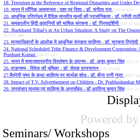
18. Terrorism in the Reference of Regional Disparities and Under 
19. भारत में लौंगिक असमानता : दशा एवं दिशा - डॉ. संगीता राय
(153.66 kB)
20. आधुनिक परिप्रेक्ष्य में वैदिक मानवीय मूल्यों की प्रासंगिकता - डॉ. प्रीती रा
21. समकालीन हिंदी कहानियों की भाषिक संरचना - डॉ. प्रियदर्शिनी
(141.43 kB
22. Jharkhand Tribal’s in An Urban Situation: A Study on The Orao
(223.91 kB)
23. मानवाधिकारों के आलोक में आधुनिक संस्कृत साहित्य - डॉ. सुरचना त्रिवेदी
24. National Scheduled Tribe Finance & Development Corporation: A
Prashant Kumar
(168.05 kB)
25. भारत में समाजशास्त्रीय विश्लेषण के उपागम - डॉ. अनूप कुमार सिंह
(182.26
26. वाङगमय - विवेक की भूमिका - डॉ. सेवक वात्स्यायन
(152.43 kB)
27.मैत्रेयी पुष्पा के कथा साहित्य पर सार्थक शोध - डॉ. बीना रानी गुप्ता
(109.74 
28. Impact of T.V. Advertisement on Children - Dr. Prabhashankar M
29. जनसंचार माध्यम एवं साहित्य के अन्तर्संबंध - डॉ अरविन्द कुमार सिंह
(101.54
Displ
Powered b
++++
Seminars/ Workshops
Under Construction
=====