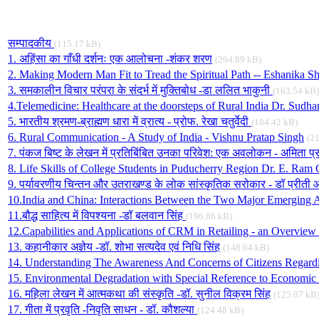
सम्पादकीय
(115.17 kB)
1. अहिंसा का गाँधी दर्शनः एक आलोचना -शंकर शरण
(294.89 kB)
2. Making Modern Man Fit to Tread the Spiritual Path -- Eshanika S
3. समकालीन विचार परंपरा के संदर्भ में मुक्तिबोध -डा ललित भाकुनी
(163.54 kB)
4.Telemedicine: Healthcare at the doorsteps of Rural India Dr. Sud
5. भारतीय श्रमण-ब्राह्मण धारा में व्रात्य - प्रोफ. रेखा चतुर्वेदी
(184.42 kB)
6. Rural Communication - A Study of India - Vishnu Pratap Singh
(2
7. पंकज बिष्ट के लेखन में प्रतिबिंबित उनका परिवेश: एक अवलोकन - अमिता प
8. Life Skills of College Students in Puducherry Region Dr. E. Ra
9. पर्यावरणीय चिन्तन और उतराखण्ड के लोक सांस्कृतिक सरोकार - डॉ प्रीती आ
10.India and China: Interactions Between the Two Major Emerging 
11.बौद्ध साहित्य में विपश्यना -डॉ बलवान सिंह
(196.86 kB)
12.Capabilities and Applications of CRM in Retailing - an Overview 
13. कहानीकार अज्ञेय -डॉ. शोभा सत्यदेव एवं निधि सिंह
(148.64 kB)
14. Understanding The Awareness And Concerns of Citizens Regardin
15. Environmental Degradation with Special Reference to Economi
16. महिला लेखन में आत्मकथा की संस्कृति -डॉ. सुनील विक्रम सिंह
(125.07 kB
17. गीता में प्रवृति -निवृति साधन - डॉ. कौशल्या
(124.48 kB)