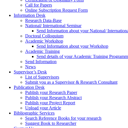
Call for Papers
Online Subscription Request Form
Information Desk
Research Data-Base
National/ International Seminar
Send Information about your National/ Internation
Doctoral Colloquium
Academic Workshop
Send Information about your Workshop
Academic Training
Send details of your Academic Training Program
Send Information
News
Supervisor’s Desk
List of Supervisors
Submit you as a Supervisor & Research Consultant
Publication Desk
Publish your Research Paper
Publish your Research Abstract
Publish your Project Report
Upload your Article
Bibliographic Services
Search Reference Books for your research
Suggest Book to Researcher