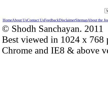
Home
About Us
Contact Us
Feedback
Disclaimer
Sitemap
About the Jo
© Shodh Sanchayan. 2011
Best viewed in 1024 x 768 p
Chrome and IE8 & above ve