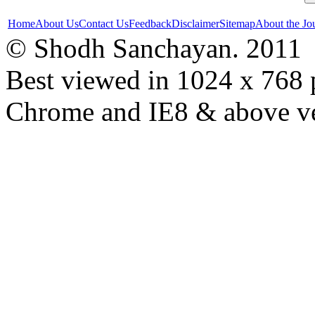
Home
About Us
Contact Us
Feedback
Disclaimer
Sitemap
About the Jo
© Shodh Sanchayan. 2011
Best viewed in 1024 x 768 p
Chrome and IE8 & above ve